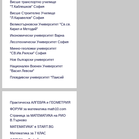
Висше транспортно училище
училищната ни математика!
"Т.Каблешков" София
сем. Борджукови
Висше Строително Училище
"Л.Каравелов" София
Великотърновски Университет "Св.св.
Кирил и Методий"
Икономически университет Варна
Лесотехнически Университет София
Минно-геоложки университет
"СВ.Ив.Рилски" София
Нов български университет
Национален Военен Университет
"Васил Левски"
Пловдивски университет "Паисий
Хилендарски"
Русенски университет "Ангел Кънчев"
Софийски университет "Св. Климент
Връзки към сходни страници
Охридски"
Практическа АЛГЕБРА и ГЕОМЕТРИЯ
Стопанска академия "Димитър Ценов"
ФОРУМ за математика math10.com
Свищов
Страница за МАТЕМАТИКА на РИО
Тракийски университет Стара Загора
В.Търново
Технически университет София
МАТЕМАТИКА" в START.BG
Технически университет Варна
Математика за 7 КЛАС
Технически университет ГАБРОВО