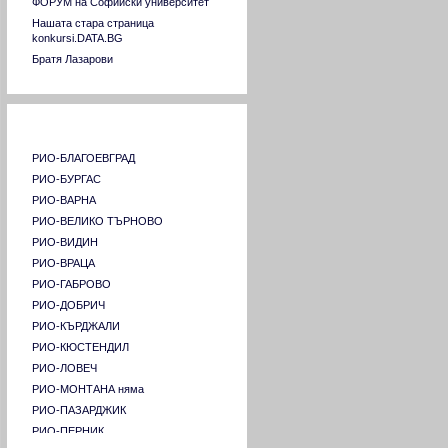
ФОРУМ на Софийски университет
Университет за национално и световно
Нашата стара страница
стопанство
konkursi.DATA.BG
Университет по архитектура,
Братя Лазарови
строителство и геодезия
Университет по хранителни технологии
Пловдив
Страници на РИО в страната
Химикотехнологичен и металургичен
университет
Шуменски университет "Константин
РИО-БЛАГОЕВГРАД
Преславски"
РИО-БУРГАС
Югозападен университет "Неофит
РИО-ВАРНА
Рилски"- Благоевград
РИО-ВЕЛИКО ТЪРНОВО
Университет "Професор д-р Асен
РИО-ВИДИН
Златаров" - Бургас
РИО-ВРАЦА
Аграрен университет - Пловдив
РИО-ГАБРОВО
РИО-ДОБРИЧ
РИО-КЪРДЖАЛИ
РИО-КЮСТЕНДИЛ
РИО-ЛОВЕЧ
РИО-МОНТАНА няма
РИО-ПАЗАРДЖИК
РИО-ПЕРНИК