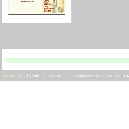
В следващия брой на в. Троян 21 четете:
©2009 |
Вход
|
Публикация
|
Редактиране на публикации
|
Оформление
|
HT